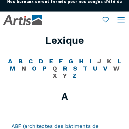
lundi 10 au vendredi 21 août : rendez-vous dès 8h30 le
Ouvrir le menu
lundi 24 août !
Lexique
A
B
C
D
E
F
G
H
I
J
K
L
M
N
O
P
Q
R
S
T
U
V
W
X
Y
Z
ABF (architectes des bâtiments de