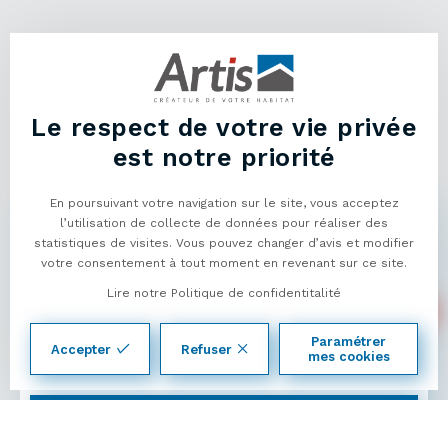
Le respect de votre vie privée
Découvrez nos offres terrain +
est notre priorité
maison
En poursuivant votre navigation sur le site, vous acceptez
Budget
l’utilisation de collecte de données pour réaliser des
statistiques de visites. Vous pouvez changer d’avis et modifier
04
votre consentement à tout moment en revenant sur ce site.
50
Lire notre Politique de confidentitalité
01
+5 km
13
Paramétrer
Accepter
Refuser
14
mes cookies
Type de maison
Rechercher