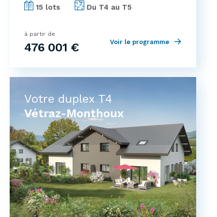
15 lots
Du T4 au T5
à partir de
Voir le programme
476 001 €
Votre duplex T4
Vétraz-Monthoux