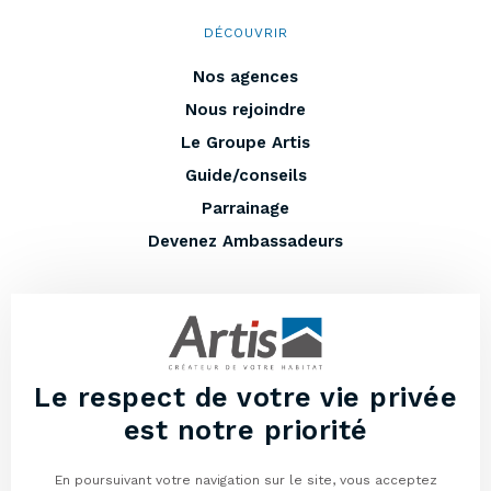
DÉCOUVRIR
Nos agences
Nous rejoindre
Le Groupe Artis
Guide/conseils
Parrainage
Devenez Ambassadeurs
EN PLUS
Entretenir votre maison
Lexique
Le respect de votre vie privée
Vous avez un terrain à vendre ?
est notre priorité
Programmes neufs
En poursuivant votre navigation sur le site, vous acceptez
Mentions légales