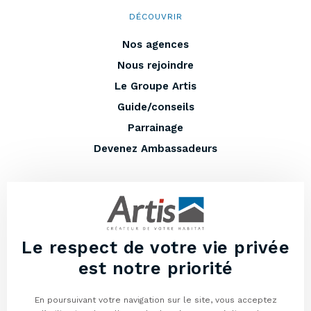
DÉCOUVRIR
Nos agences
Nous rejoindre
Le Groupe Artis
Guide/conseils
Parrainage
Devenez Ambassadeurs
EN PLUS
Entretenir votre maison
Lexique
Le respect de votre vie privée
Vous avez un terrain à vendre ?
est notre priorité
Programmes neufs
En poursuivant votre navigation sur le site, vous acceptez
Mentions légales