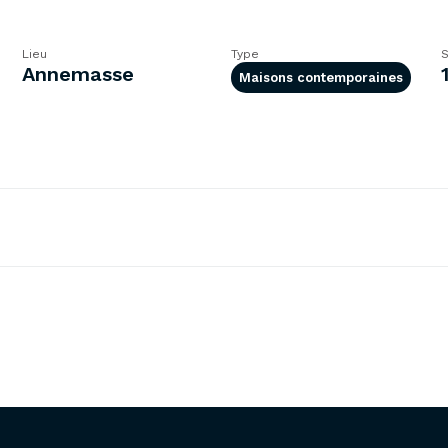
Lieu
Type
S
Annemasse
Maisons contemporaines