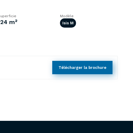
uperficie
Modèle
124 m²
Isis M
Télécharger la brochure