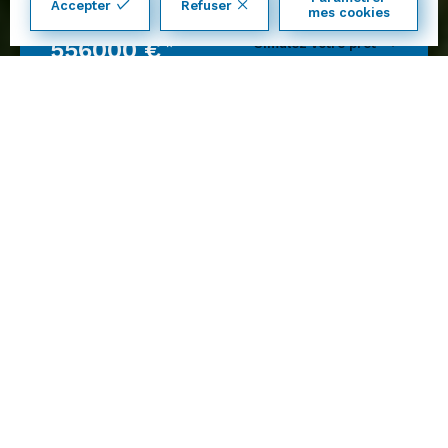
Accepter
Refuser
14
mes cookies
à partir de
Simulez votre prêt
556000 €
*
*détail du prix à découvrir dans l'annonce
Terrain +
Page d'accueil
Nos offres terrain + maison
Maison de 80 m² sur Armoy (74200)
3 chambres
0 pièce
1 garage
Faites construire votre maison