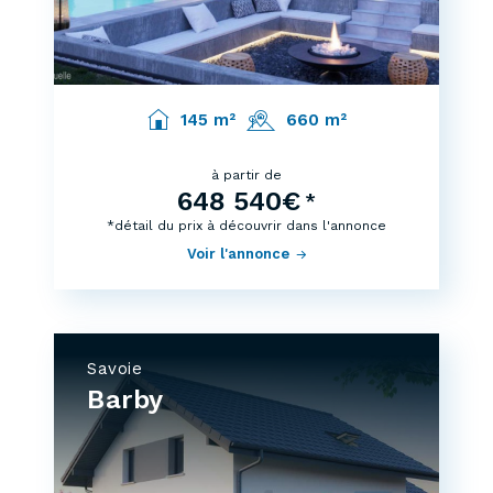
145 m²
660 m²
à partir de
648 540€
*
*détail du prix à découvrir dans l'annonce
Voir l'annonce
Savoie
Barby