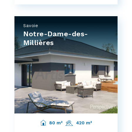
Savoie
Notre-Dame-des-
Millières
80 m²
420 m²