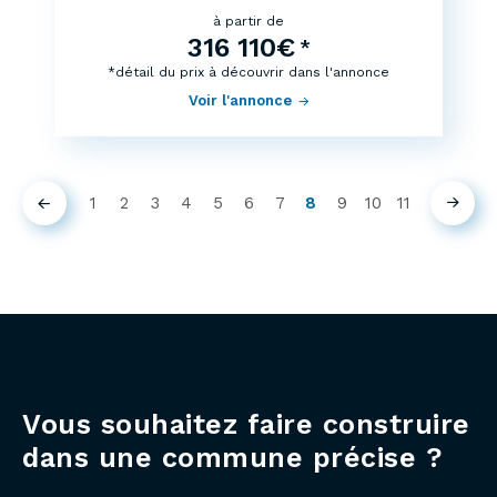
à partir de
316 110€
*
*détail du prix à découvrir dans l'annonce
Voir l'annonce
1
2
3
4
5
6
7
8
9
10
11
Précédent
Suiva
(current)
Vous souhaitez faire construire
dans une commune précise ?