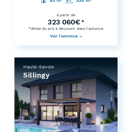
93 m²
330 m²
à partir de
323 060€
*
*détail du prix à découvrir dans l'annonce
Voir l'annonce
Haute-Savoie
Sillingy