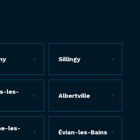
ny
Sillingy
s-les-
Albertville
ne-les-
Évian-les-Bains