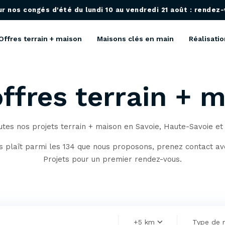
 nos congés d'été du lundi 10 au vendredi 21 août : rendez-v
Offres terrain + maison
Maisons clés en main
Réalisatio
ffres terrain + 
tes nos projets terrain + maison en Savoie, Haute-Savoie et
us plaît parmi les 134 que nous proposons, prenez contact a
Projets pour un premier rendez-vous.
+5 km
Type de 