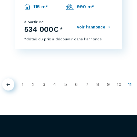
115 m²
990 m²
à partir de
Voir l'annonce
534 000€
*
*détail du prix à découvrir dans l'annonce
1
2
3
4
5
6
7
8
9
10
11
Précédent
(cu