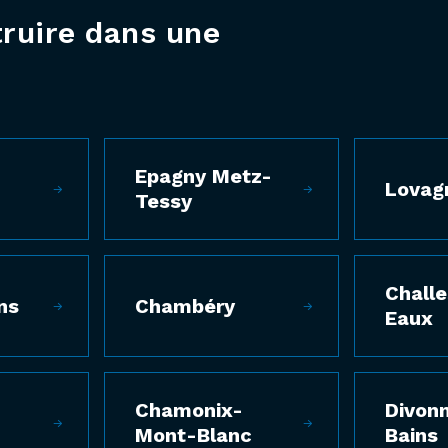
truire dans une
Epagny Metz-
Lovag
Tessy
Challe
ns
Chambéry
Eaux
Chamonix-
Divon
Mont-Blanc
Bains