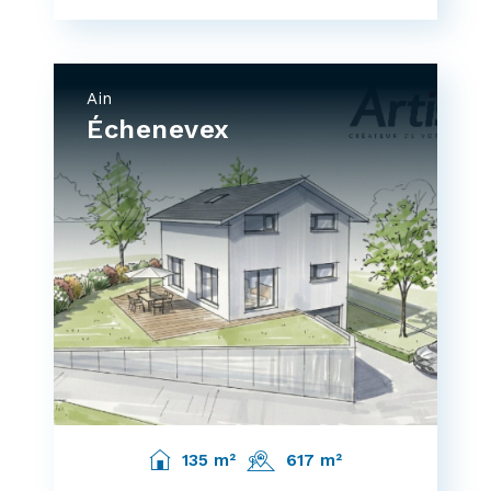
Ain
Échenevex
135 m²
617 m²