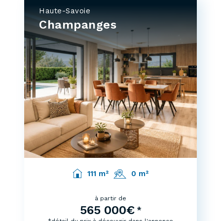
Haute-Savoie
Champanges
111 m²
0 m²
à partir de
565 000€
*