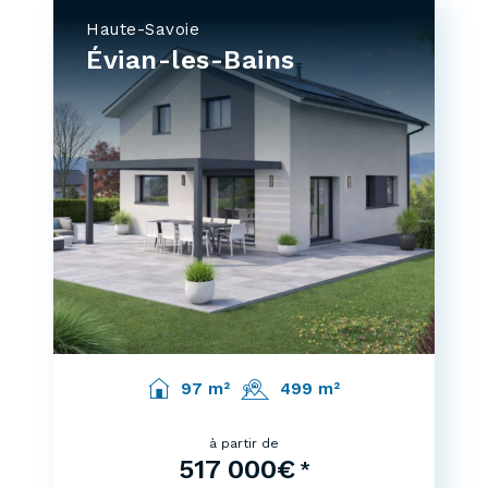
Haute-Savoie
Évian-les-Bains
97 m²
499 m²
à partir de
517 000€
*