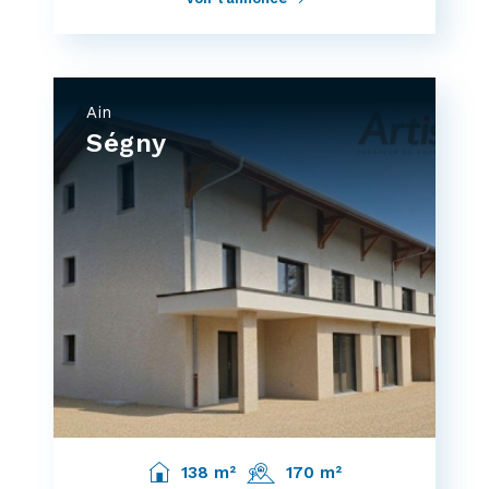
Ain
Ségny
138 m²
170 m²