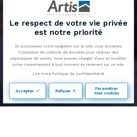
Le respect de votre vie privée
est notre priorité
En poursuivant votre navigation sur le site, vous acceptez
Maisons contemporaines
l’utilisation de collecte de données pour réaliser des
statistiques de visites. Vous pouvez changer d’avis et modifier
Hermès 145
04
votre consentement à tout moment en revenant sur ce site.
50
Lire notre Politique de confidentitalité
01
13
Télécharger la brochure
Voir les plans
Paramétrer
Accepter
Refuser
14
mes cookies
4 pans
6 pièces
145 m²