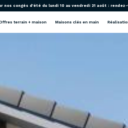
 nos congés d'été du lundi 10 au vendredi 21 août : rendez-v
Offres terrain + maison
Maisons clés en main
Réalisatio