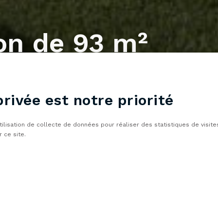
on de 93 m²
éol (74210)
privée est notre priorité
utilisation de collecte de données pour réaliser des statistiques de visit
 ce site.
Maison de 93 m² sur Saint-Ferréol (74210)
es
1 garage