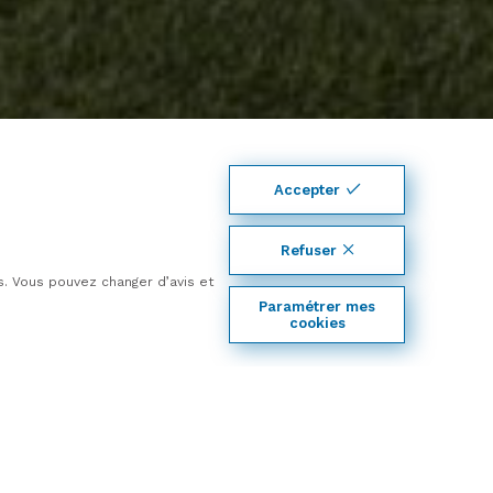
Accepter
04
50
Refuser
à partir de
01
Simulez votre prêt
355015 €
*
es. Vous pouvez changer d’avis et
13
*détail du prix à découvrir dans l'annonce
Paramétrer mes
14
cookies
04 50 01 13 14