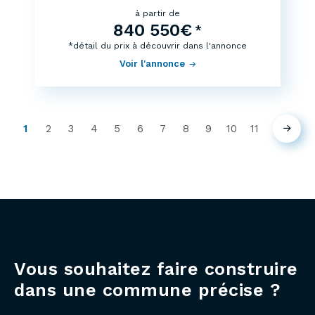
à partir de
840 550€
*
*détail du prix à découvrir dans l'annonce
Voir l'annonce
1
2
3
4
5
6
7
8
9
10
11
Suiva
(current)
Vous souhaitez faire construire
dans une commune précise ?