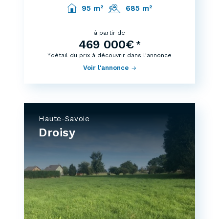
95 m²
685 m²
à partir de
469 000€
*
*détail du prix à découvrir dans l'annonce
Voir l'annonce
Haute-Savoie
Droisy