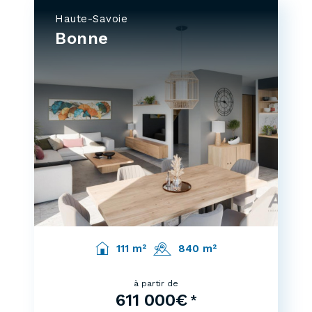
Haute-Savoie
Bonne
111 m²
840 m²
à partir de
611 000€
*