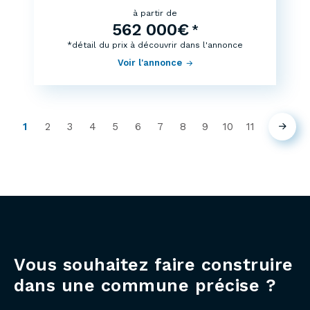
à partir de
562 000€
*
*détail du prix à découvrir dans l'annonce
Voir l'annonce
1
2
3
4
5
6
7
8
9
10
11
Suiva
(current)
Vous souhaitez faire construire
dans une commune précise ?