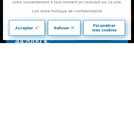
04
votre consentement à tout moment en revenant sur ce site.
50
Lire notre Politique de confidentitalité
01
13
Paramétrer
Accepter
Refuser
14
mes cookies
à partir de
Simulez votre prêt
442000 €
*
*détail du prix à découvrir dans l'annonce
Terrain +
Page d'accueil
Nos offres terrain + maison
Maison de 90 m² sur Hauteville-sur-Fier (74150)
3 chambres
4 pièces