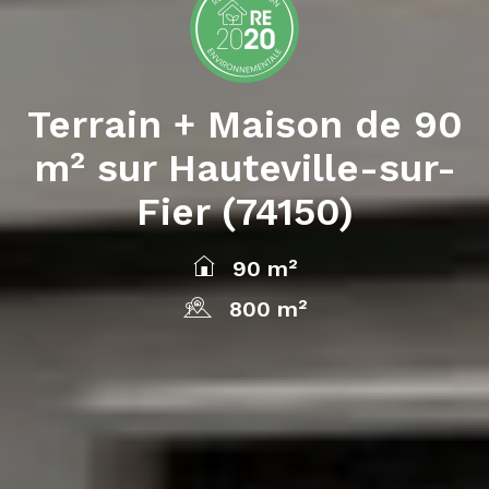
Terrain + Maison de 90
m² sur Hauteville-sur-
Fier (74150)
90 m²
800 m²