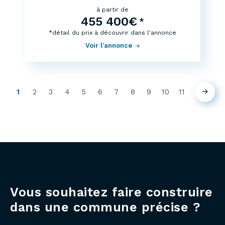
à partir de
455 400€
*
*détail du prix à découvrir dans l'annonce
Voir l'annonce
1
2
3
4
5
6
7
8
9
10
11
Suiva
(current)
Vous souhaitez faire construire
dans une commune précise ?