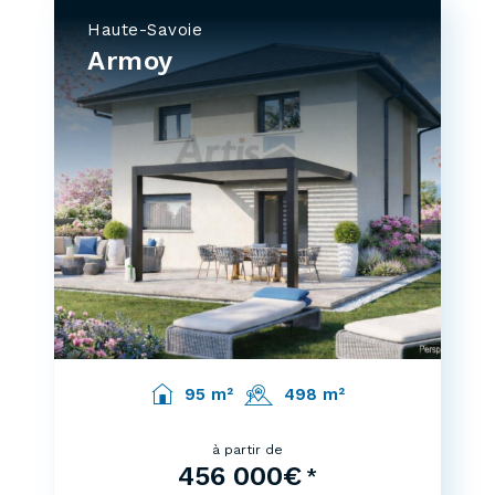
Haute-Savoie
Armoy
95 m²
498 m²
à partir de
456 000€
*