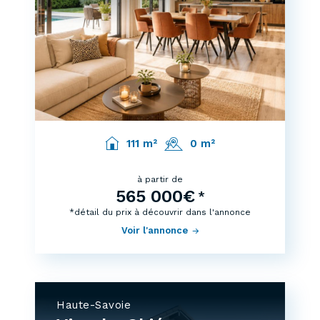
111 m²
0 m²
à partir de
565 000€
*
*détail du prix à découvrir dans l'annonce
Voir l'annonce
Haute-Savoie