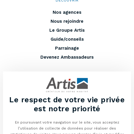
DÉCOUVRIR
Nos agences
Nous rejoindre
Le Groupe Artis
Guide/conseils
Parrainage
Devenez Ambassadeurs
EN PLUS
Entretenir votre maison
Lexique
Le respect de votre vie privée
Vous avez un terrain à vendre ?
est notre priorité
Programmes neufs
En poursuivant votre navigation sur le site, vous acceptez
Mentions légales
l’utilisation de collecte de données pour réaliser des
Politique de confidentialité