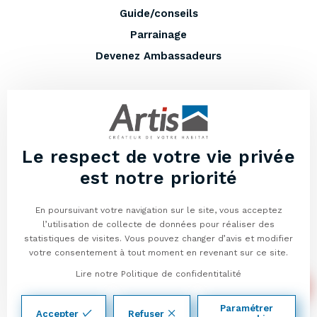
Guide/conseils
Parrainage
Devenez Ambassadeurs
EN PLUS
Entretenir votre maison
Lexique
Le respect de votre vie privée
Vous avez un terrain à vendre ?
est notre priorité
Programmes neufs
En poursuivant votre navigation sur le site, vous acceptez
Mentions légales
l’utilisation de collecte de données pour réaliser des
Politique de confidentialité
statistiques de visites. Vous pouvez changer d’avis et modifier
04
votre consentement à tout moment en revenant sur ce site.
50
Lire notre Politique de confidentitalité
01
© Artis - Constructeur de maisons traditionnelles et en bois depuis 1989
13
Paramétrer
Gestion des cookies
Accepter
Refuser