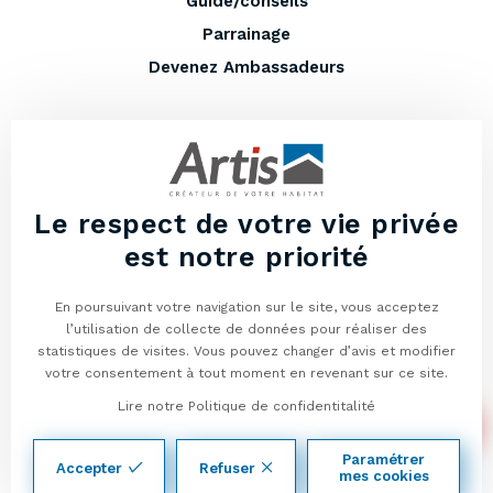
Guide/conseils
Parrainage
Devenez Ambassadeurs
EN PLUS
Entretenir votre maison
Lexique
Le respect de votre vie privée
Vous avez un terrain à vendre ?
est notre priorité
Programmes neufs
En poursuivant votre navigation sur le site, vous acceptez
Mentions légales
l’utilisation de collecte de données pour réaliser des
Politique de confidentialité
statistiques de visites. Vous pouvez changer d’avis et modifier
04
votre consentement à tout moment en revenant sur ce site.
50
Lire notre Politique de confidentitalité
01
© Artis - Constructeur de maisons traditionnelles et en bois depuis 1989
13
Paramétrer
Gestion des cookies
Accepter
Refuser
14
mes cookies
Créé avec passion par Pure Illusion